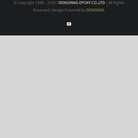
© Copyright 1986 -
2026 |
DONGYANG EPOXY CO.,LTD.
| All Rights
Reserved | Design Powered by
DESIGNSIL
YouTube