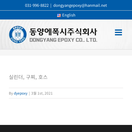
콘
031-996-8822
|
dongyangepoxy@hanmail.net
텐
English
츠
로
건
너
뛰
기
실린더, 구찌, 호스
By
dyepoxy
|
3월 1st, 2021