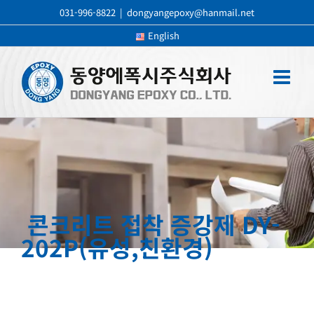
콘
031-996-8822
|
dongyangepoxy@hanmail.net
텐
English
츠
로
건
너
뛰
기
콘크리트 접착 증강제 DY-
202P(유성,친환경)