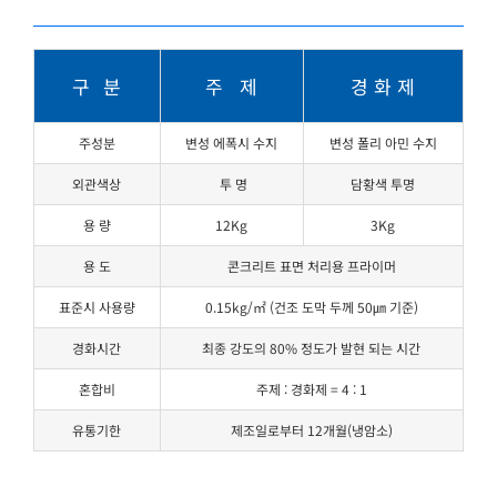
구 분
주 제
경 화 제
주성분
변성 에폭시 수지
변성 폴리 아민 수지
외관색상
투 명
담황색 투명
용 량
12Kg
3Kg
용 도
콘크리트 표면 처리용 프라이머
표준시 사용량
0.15kg/㎡ (건조 도막 두께 50㎛ 기준)
경화시간
최종 강도의 80% 정도가 발현 되는 시간
혼합비
주제 : 경화제 = 4 : 1
유통기한
제조일로부터 12개월(냉암소)