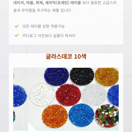
대리석, 마블, 목재, 세라믹(포세린) 테이블
보다 월등한 고급스러
움과 우아함을 추구하는 제품 입니다
모든 테이블 상판 적용가능
카다로그 사진보다 실물이 럭셔리
글라스데
코
10
색