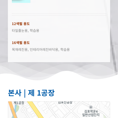
12색펄 용도
타일줄눈용, 학습용
16색펄 용도
목재레진용, 인테리어레진바닥용, 학습용
본사 | 제 1공장