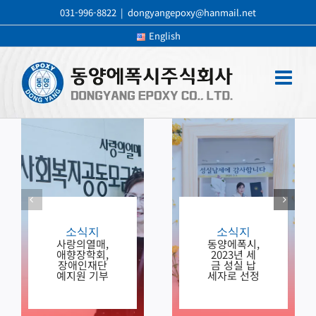
콘
031-996-8822
|
dongyangepoxy@hanmail.net
텐
English
츠
로
건
너
뛰
기
소식지
소식지
사랑의열매,
동양에폭시,
애향장학회,
2023년 세
장애인재단
금 성실 납
예지원 기부
세자로 선정