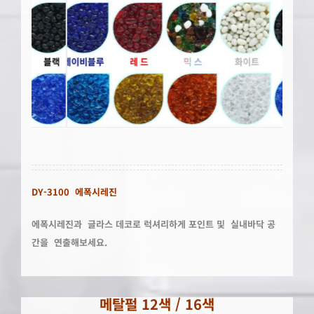
DY-3100
에폭시레진
에폭시레진과
글라스
데코로
럭셔리하게
포인트 및 실내바닥 공
간을 연출해보세요
.
메탈펄
12
색 / 16색