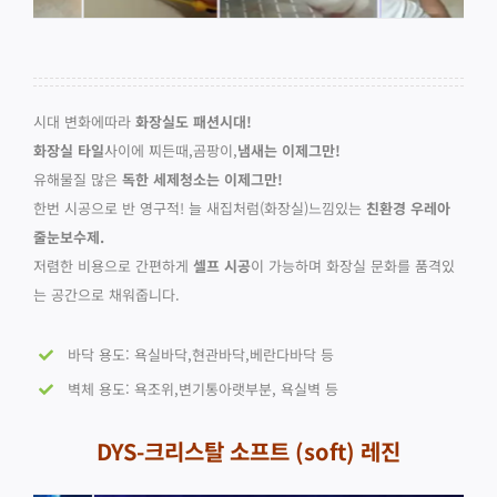
시대 변화에따라
화장실도 패션시대!
화장실 타일
사이에 찌든때,곰팡이,
냄새는 이제그만!
유해물질 많은
독한 세제청소는 이제그만!
한번 시공으로 반 영구적! 늘 새집처럼(화장실)느낌있는
친환경 우레아
줄눈보수제.
저렴한 비용으로 간편하게
셀프 시공
이 가능하며 화장실 문화를 품격있
는 공간으로 채워줍니다.
바닥 용도: 욕실바닥,현관바닥,베란다바닥 등
벽체 용도: 욕조위,변기통아랫부분, 욕실벽 등
DYS-크리스탈 소프트 (soft) 레진