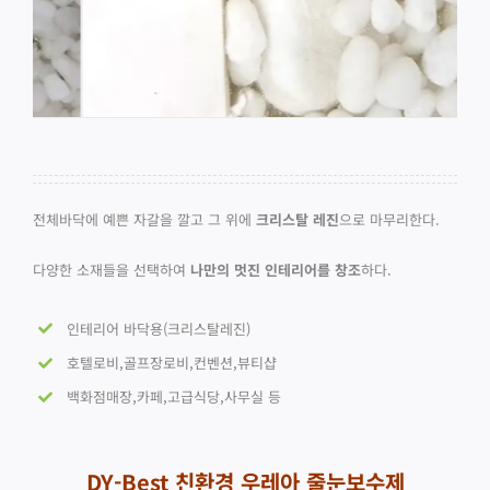
전체바닥에 예쁜 자갈을 깔고 그 위에
크리스탈 레진
으로 마무리한다.
다양한 소재들을 선택하여
나만의 멋진 인테리어를 창조
하다.
인테리어 바닥용(크리스탈레진)
호텔로비,골프장로비,컨벤션,뷰티샵
백화점매장,카페,고급식당,사무실 등
DY-Best 친환경 우레아 줄눈보수제