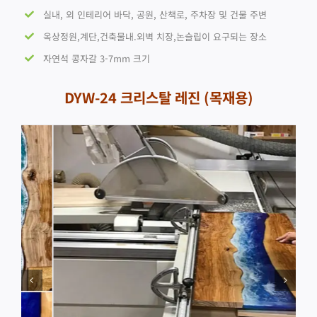
실내, 외 인테리어 바닥, 공원, 산책로, 주차장 및 건물 주변
옥상정원,계단,건축물내.외벽 치장,논슬립이 요구되는 장소
자연석 콩자갈 3-7mm 크기
DYW-24 크리스탈 레진 (목재용)