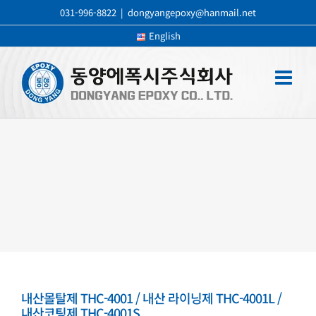
콘
031-996-8822
|
dongyangepoxy@hanmail.net
텐
English
츠
로
건
너
뛰
기
내산몰탈제 THC-4001 / 내산 라이닝제 THC-4001L /
내산코팅제 THC-4001S