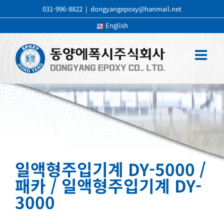
콘
031-996-8822
|
dongyangepoxy@hanmail.net
텐
English
츠
로
건
너
뛰
기
일액형주입기계 DY-5000 /
패카 / 일액형주입기계 DY-
3000