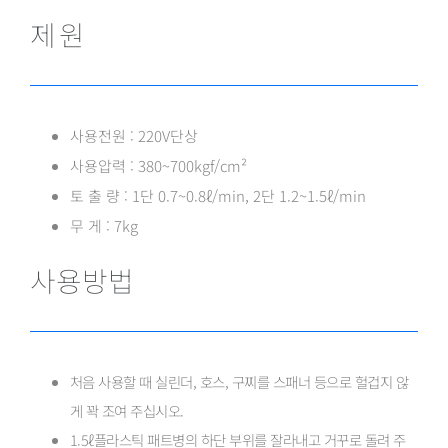
제원
사용전원 : 220V단상
사용압력 : 380~700kgf/cm²
토 출 량 : 1단 0.7~0.8ℓ/min, 2단 1.2~1.5ℓ/min
무 게 : 7kg
사용방법
처음 사용할 때 실린더, 호스, 구찌를 스패너 등으로 헐겁지 않
게 꽉 조여 주십시오.
1.5ℓ플라스틱 패트병의 하단 부위를 잘라내고 거꾸로 돌려 주