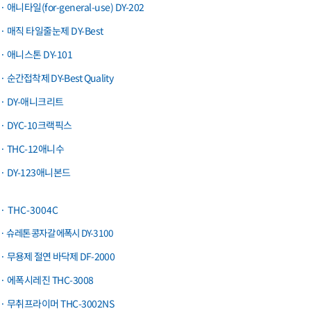
· 애니타일(for-general-use) DY-202
· 매직 타일줄눈제 DY-Best
· 애니스톤 DY-101
· 순간접착제 DY-Best Quality
· DY-애니크리트
· DYC-10크랙픽스
· THC-12애니수
· DY-123애니본드
· THC-3004C
· 슈레톤 콩자갈 에폭시 DY-3100
· 무용제 절연 바닥제 DF-2000
· 에폭시레진 THC-3008
· 무취프라이머 THC-3002NS