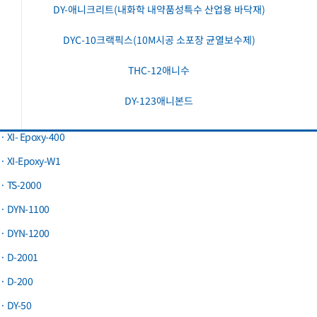
DY-애니크리트(내화학 내약품성특수 산업용 바닥재)
DYC-10크랙픽스(10M시공 소포장 균열보수제)
THC-12애니수
DY-123애니본드
· XI- Epoxy-400
· XI-Epoxy-W1
· TS-2000
· DYN-1100
· DYN-1200
· D-2001
· D-200
· DY-50