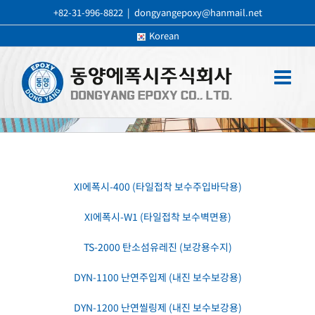
Skip
+82-31-996-8822
|
dongyangepoxy@hanmail.net
to
상
생
하
는
기
업
Korean
content
XI에폭시-400 (타일접착 보수주입바닥용)
XI에폭시-W1 (타일접착 보수벽면용)
TS-2000 탄소섬유레진 (보강용수지)
DYN-1100 난연주입제 (내진 보수보강용)
DYN-1200 난연씰링제 (내진 보수보강용)